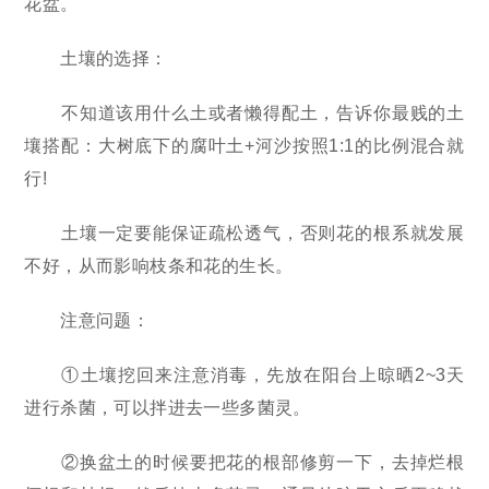
花盆。
土壤的选择：
不知道该用什么土或者懒得配土，告诉你最贱的土
壤搭配：大树底下的腐叶土+河沙按照1:1的比例混合就
行!
土壤一定要能保证疏松透气，否则花的根系就发展
不好，从而影响枝条和花的生长。
注意问题：
①土壤挖回来注意消毒，先放在阳台上晾晒2~3天
进行杀菌，可以拌进去一些多菌灵。
②换盆土的时候要把花的根部修剪一下，去掉烂根