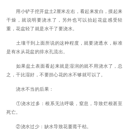
用小铲子挖开盆土2厘米左右，看起来发白，摸起来
干燥，就说明要浇水了，另外也可以抬起花盆感受轻
重，花盆轻了就是水干了要浇水。
土壤干到上面所说的这种程度，就要浇透水，标准
是有水从花盆的排水孔流出。
如果盆土表面看起来就是湿润的就不用浇水了，总
之，干比湿好，不要担心花的水不够就可以了。
浇水不当的后果：
①浇水过多：根系无法呼吸，窒息，导致烂根甚至
死亡。
②浇水过少：缺水导致花萎蔫干枯。