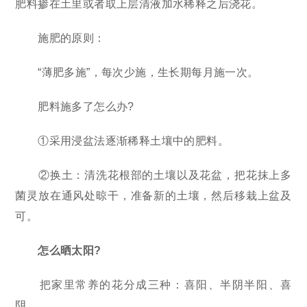
肥料掺在土里或者取上层清液加水稀释之后浇花。
施肥的原则：
“薄肥多施”，每次少施，生长期每月施一次。
肥料施多了怎么办?
①采用浸盆法逐渐稀释土壤中的肥料。
②换土：清洗花根部的土壤以及花盆，把花抹上多
菌灵放在通风处晾干，准备新的土壤，然后移栽上盆及
可。
怎么晒太阳?
把家里常养的花分成三种：喜阳、半阴半阳、喜
阴。