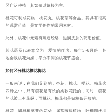
区广泛种植，其繁殖以嫁接为主。
桃花可制成花糕、桃花丸、桃花茶等食品。其具有很高
的观赏价值，是文学创作的常用素材。
此外，桃花中元素有疏通经络、滋润皮肤的药用价值。
其花语及代表意义为：爱情的俘虏。每年3~6月份，各
地会以桃花为媒，举办不同的桃花节盛会。
如何区分桃花樱花梅花
一般来说，在我们见到的，杏花、桃花、樱花、梅花这
四种之中，只有樱花是有长的柔软花托的，同时，樱花
的花瓣上有花裂，而桃花、梅花都是贴枝条开放的。
桃花，即桃树盛开的花朵，属蔷薇科植物。叶椭圆状披