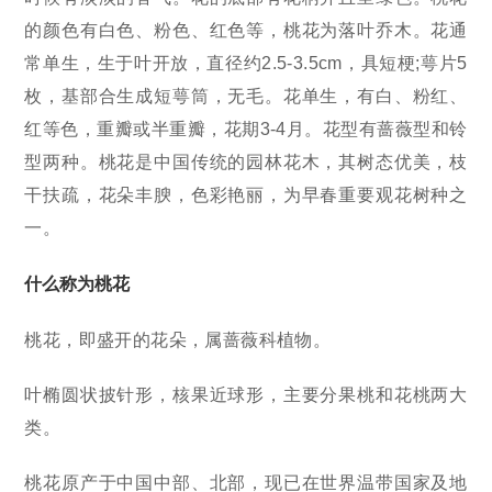
的颜色有白色、粉色、红色等，桃花为落叶乔木。花通
常单生，生于叶开放，直径约2.5-3.5cm，具短梗;萼片5
枚，基部合生成短萼筒，无毛。花单生，有白、粉红、
红等色，重瓣或半重瓣，花期3-4月。花型有蔷薇型和铃
型两种。桃花是中国传统的园林花木，其树态优美，枝
干扶疏，花朵丰腴，色彩艳丽，为早春重要观花树种之
一。
什么称为桃花
桃花，即盛开的花朵，属蔷薇科植物。
叶椭圆状披针形，核果近球形，主要分果桃和花桃两大
类。
桃花原产于中国中部、北部，现已在世界温带国家及地