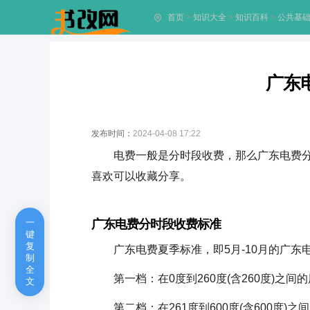
首页
>
知识大全
>
知识百科
>
公共基
广东
发布时间：
2024-04-08 17:22
电费一般是分时段收费，那么广东电费
喜欢可以收藏分享。
一
广东电费分时段收费标准
键
复
广东电费夏季标准，即5月-10月的广东
制
全
第一档：在0度到260度(含260度)之间的
文
第二档：在261度到600度(含600度)之间