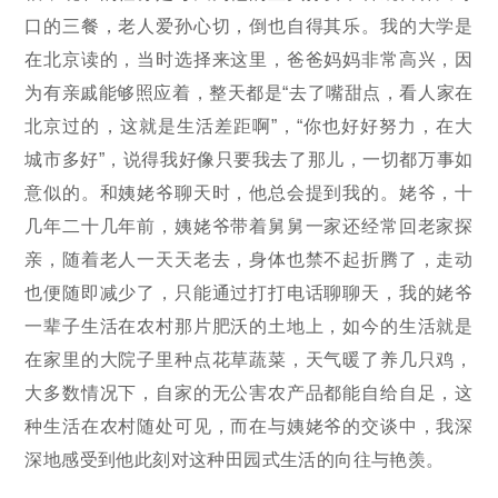
口的三餐，老人爱孙心切，倒也自得其乐。我的大学是
在北京读的，当时选择来这里，爸爸妈妈非常高兴，因
为有亲戚能够照应着，整天都是“去了嘴甜点，看人家在
北京过的，这就是生活差距啊”，“你也好好努力，在大
城市多好”，说得我好像只要我去了那儿，一切都万事如
意似的。和姨姥爷聊天时，他总会提到我的。姥爷，十
几年二十几年前，姨姥爷带着舅舅一家还经常回老家探
亲，随着老人一天天老去，身体也禁不起折腾了，走动
也便随即减少了，只能通过打打电话聊聊天，我的姥爷
一辈子生活在农村那片肥沃的土地上，如今的生活就是
在家里的大院子里种点花草蔬菜，天气暖了养几只鸡，
大多数情况下，自家的无公害农产品都能自给自足，这
种生活在农村随处可见，而在与姨姥爷的交谈中，我深
深地感受到他此刻对这种田园式生活的向往与艳羡。